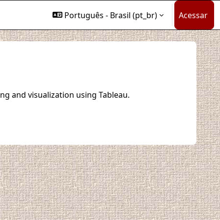
Português - Brasil ‎(pt_br)‎
Acessar
ng and visualization using Tableau.