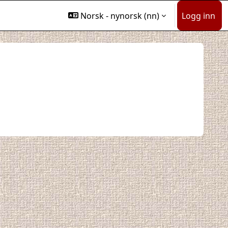
Norsk - nynorsk ‎(nn)‎
Logg inn